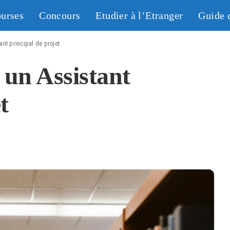
urses
Concours
Etudier à l’Etranger
Guide 
nt principal de projet
un Assistant
t