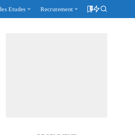
des Etudes
Recrutement
0