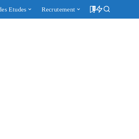
des Etudes
Recrutement
0