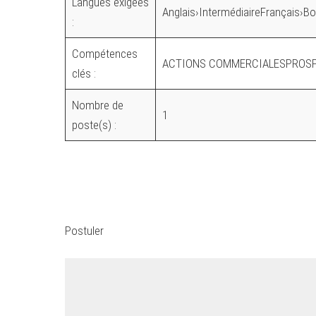
Langues exigées
Anglais›IntermédiaireFrançais›B
:
Compétences
ACTIONS COMMERCIALESPROS
clés :
Nombre de
1
poste(s) :
Postuler