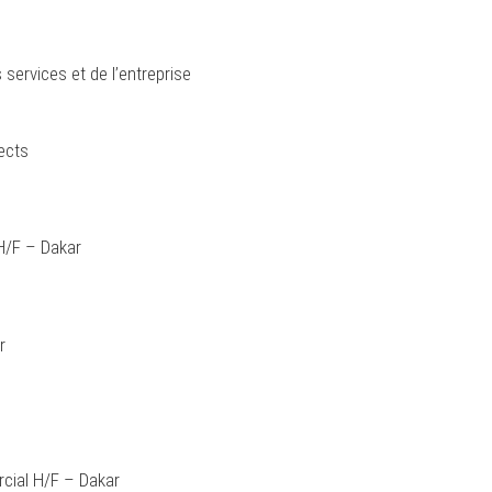
ervices et de l’entreprise
ects
 H/F – Dakar
r
rcial H/F – Dakar