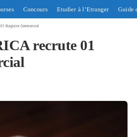
urses
Concours
Etudier à l’Etranger
Guide 
01 Stagiaire Commercial
CA recrute 01
cial