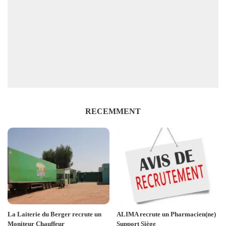
RECEMMENT
La Laiterie du Berger recrute un
ALIMA recrute un Pharmacien(ne)
Moniteur Chauffeur
Support Siège