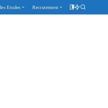
des Etudes
Recrutement
0