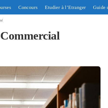
urses
Concours
Etudier à l’Etranger
Guide 
ial
 Commercial