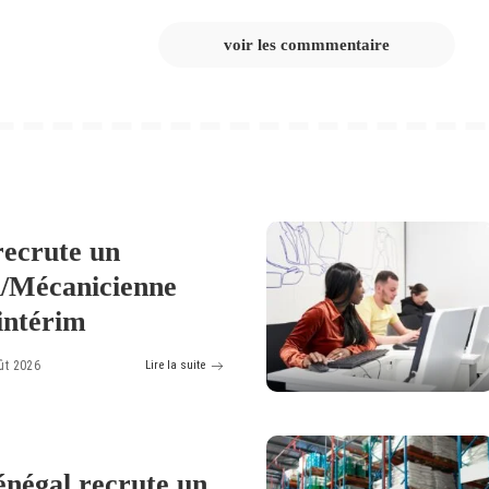
voir les commmentaire
ecrute un
/Mécanicienne
intérim
ût 2026
Lire la suite
négal recrute un