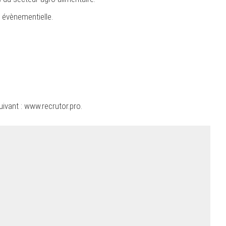
 évènementielle.
uivant :
www.recrutor.pro
.