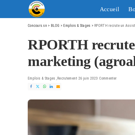
Accueil
Bo
Concours.sn
>
BLOG
>
Emplois & Stages
>
RPORTH recrute un Assist
RPORTH recrute 
marketing (agroa
Emplois & Stages
Recrutement
26 juin 2023
Commenter