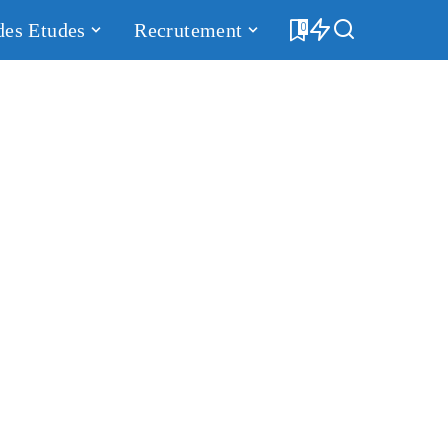
des Etudes
Recrutement
0