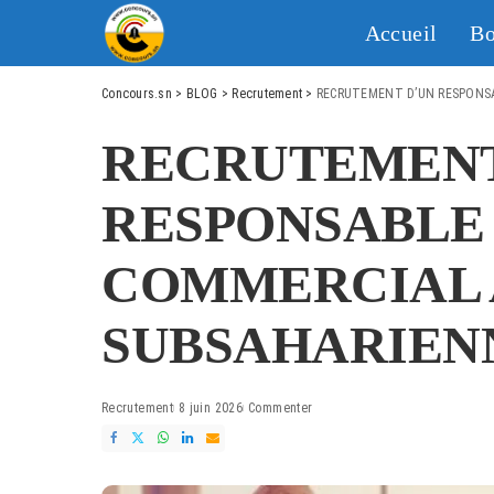
Accueil
Bo
Concours.sn
>
BLOG
>
Recrutement
>
RECRUTEMENT D’UN RESPONS
RECRUTEMENT
RESPONSABLE
COMMERCIAL 
SUBSAHARIEN
Recrutement
8 juin 2026
Commenter