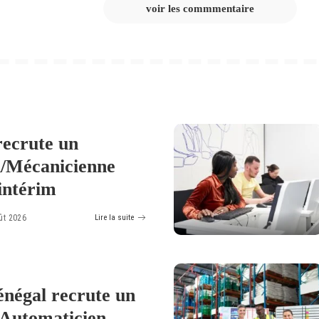
voir les commmentaire
ecrute un
/Mécanicienne
intérim
ût 2026
Lire la suite
négal recrute un
 Automaticien