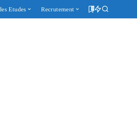
des Etudes
Recrutement
0