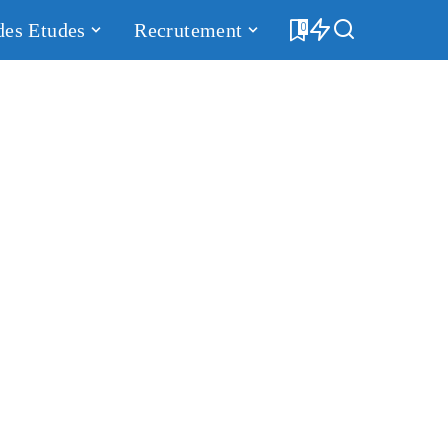
des Etudes
Recrutement
0