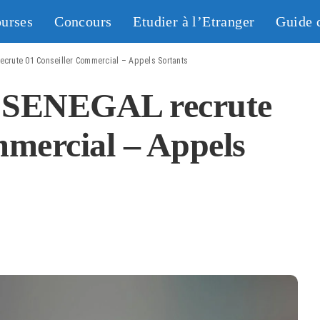
urses
Concours
Etudier à l’Etranger
Guide 
rute 01 Conseiller Commercial – Appels Sortants
ENEGAL recrute
mmercial – Appels