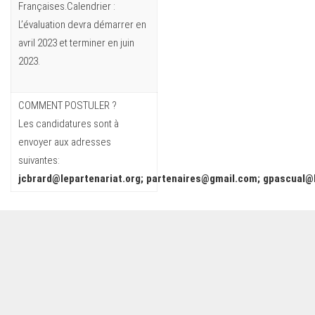
Françaises.Calendrier :
L’évaluation devra démarrer en
avril 2023 et terminer en juin
2023.
COMMENT POSTULER ?
Les candidatures sont à
envoyer aux adresses
suivantes:
jcbrard@lepartenariat.org
;
partenaires@gmail.com
;
gpascual@l