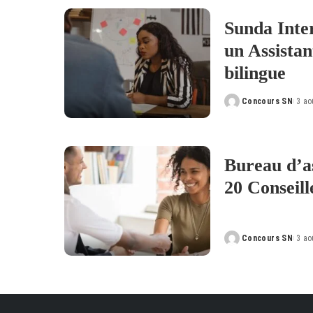
Sunda Inte
un Assistan
bilingue
Concours SN
3 ao
Posted
by
Bureau d’a
20 Conseil
Concours SN
3 ao
Posted
by