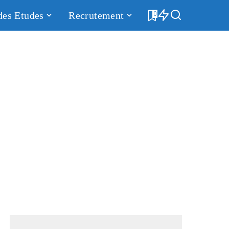
des Etudes
Recrutement
0