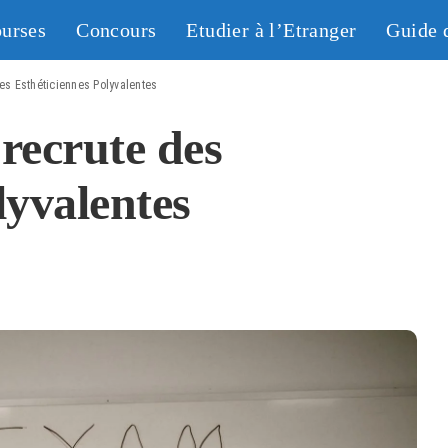
urses
Concours
Etudier à l’Etranger
Guide 
des Esthéticiennes Polyvalentes
recrute des
lyvalentes