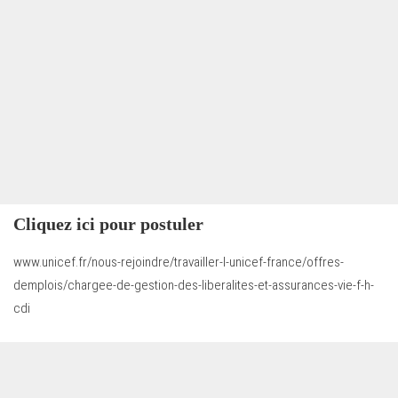
Cliquez ici pour postuler
www.unicef.fr/nous-rejoindre/travailler-l-unicef-france/offres-
demplois/chargee-de-gestion-des-liberalites-et-assurances-vie-f-h-
cdi