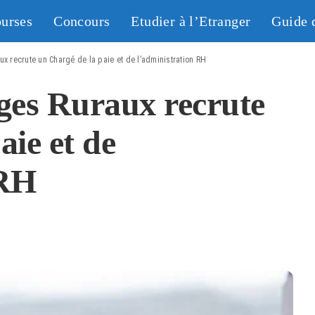
urses
Concours
Etudier à l’Etranger
Guide 
ux recrute un Chargé de la paie et de l’administration RH
ges Ruraux recrute
aie et de
 RH