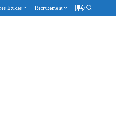
des Etudes
Recrutement
0