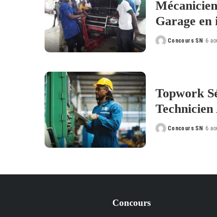
Mécanicien
Garage en 
Concours SN
6 ao
Posted
by
Topwork Sé
Technicien
Concours SN
6 ao
Posted
by
Concours