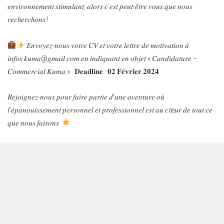
𝑒𝑛𝑣𝑖𝑟𝑜𝑛𝑛𝑒𝑚𝑒𝑛𝑡 𝑠𝑡𝑖𝑚𝑢𝑙𝑎𝑛𝑡, 𝑎𝑙𝑜𝑟𝑠 𝑐’𝑒𝑠𝑡 𝑝𝑒𝑢𝑡-𝑒̂𝑡𝑟𝑒 𝑣𝑜𝑢𝑠 𝑞𝑢𝑒 𝑛𝑜𝑢𝑠
𝑟𝑒𝑐ℎ𝑒𝑟𝑐ℎ𝑜𝑛𝑠 !
𝐸𝑛𝑣𝑜𝑦𝑒𝑧-𝑛𝑜𝑢𝑠 𝑣𝑜𝑡𝑟𝑒 𝐶𝑉 𝑒𝑡 𝑣𝑜𝑡𝑟𝑒 𝑙𝑒𝑡𝑡𝑟𝑒 𝑑𝑒 𝑚𝑜𝑡𝑖𝑣𝑎𝑡𝑖𝑜𝑛 𝑎̀
𝑖𝑛𝑓𝑜𝑠.𝑘𝑢𝑚𝑎@𝑔𝑚𝑎𝑖𝑙.𝑐𝑜𝑚 𝑒𝑛 𝑖𝑛𝑑𝑖𝑞𝑢𝑎𝑛𝑡 𝑒𝑛 𝑜𝑏𝑗𝑒𝑡 « 𝐶𝑎𝑛𝑑𝑖𝑑𝑎𝑡𝑢𝑟𝑒 –
𝐶𝑜𝑚𝑚𝑒𝑟𝑐𝑖𝑎𝑙 𝐾𝑢𝑚𝑎 ». 𝐃𝐞𝐚𝐝𝐥𝐢𝐧𝐞 : 𝟎𝟐 𝐅𝐞́𝐯𝐫𝐢𝐞𝐫 𝟐𝟎𝟐𝟒
𝑅𝑒𝑗𝑜𝑖𝑔𝑛𝑒𝑧-𝑛𝑜𝑢𝑠 𝑝𝑜𝑢𝑟 𝑓𝑎𝑖𝑟𝑒 𝑝𝑎𝑟𝑡𝑖𝑒 𝑑’𝑢𝑛𝑒 𝑎𝑣𝑒𝑛𝑡𝑢𝑟𝑒 𝑜𝑢̀
𝑙’𝑒́𝑝𝑎𝑛𝑜𝑢𝑖𝑠𝑠𝑒𝑚𝑒𝑛𝑡 𝑝𝑒𝑟𝑠𝑜𝑛𝑛𝑒𝑙 𝑒𝑡 𝑝𝑟𝑜𝑓𝑒𝑠𝑠𝑖𝑜𝑛𝑛𝑒𝑙 𝑒𝑠𝑡 𝑎𝑢 𝑐œ𝑢𝑟 𝑑𝑒 𝑡𝑜𝑢𝑡 𝑐𝑒
𝑞𝑢𝑒 𝑛𝑜𝑢𝑠 𝑓𝑎𝑖𝑠𝑜𝑛𝑠.