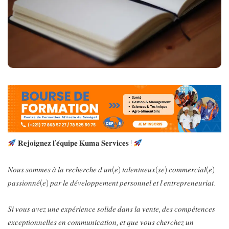
𝐑𝐞𝐣𝐨𝐢𝐠𝐧𝐞𝐳 𝐥’𝐞́𝐪𝐮𝐢𝐩𝐞 𝐊𝐮𝐦𝐚 𝐒𝐞𝐫𝐯𝐢𝐜𝐞𝐬 !
𝑁𝑜𝑢𝑠 𝑠𝑜𝑚𝑚𝑒𝑠 𝑎̀ 𝑙𝑎 𝑟𝑒𝑐ℎ𝑒𝑟𝑐ℎ𝑒 𝑑’𝑢𝑛(𝑒) 𝑡𝑎𝑙𝑒𝑛𝑡𝑢𝑒𝑢𝑥(𝑠𝑒) 𝑐𝑜𝑚𝑚𝑒𝑟𝑐𝑖𝑎𝑙(𝑒)
𝑝𝑎𝑠𝑠𝑖𝑜𝑛𝑛𝑒́(𝑒) 𝑝𝑎𝑟 𝑙𝑒 𝑑𝑒́𝑣𝑒𝑙𝑜𝑝𝑝𝑒𝑚𝑒𝑛𝑡 𝑝𝑒𝑟𝑠𝑜𝑛𝑛𝑒𝑙 𝑒𝑡 𝑙’𝑒𝑛𝑡𝑟𝑒𝑝𝑟𝑒𝑛𝑒𝑢𝑟𝑖𝑎𝑡.
𝑆𝑖 𝑣𝑜𝑢𝑠 𝑎𝑣𝑒𝑧 𝑢𝑛𝑒 𝑒𝑥𝑝𝑒́𝑟𝑖𝑒𝑛𝑐𝑒 𝑠𝑜𝑙𝑖𝑑𝑒 𝑑𝑎𝑛𝑠 𝑙𝑎 𝑣𝑒𝑛𝑡𝑒, 𝑑𝑒𝑠 𝑐𝑜𝑚𝑝𝑒́𝑡𝑒𝑛𝑐𝑒𝑠
𝑒𝑥𝑐𝑒𝑝𝑡𝑖𝑜𝑛𝑛𝑒𝑙𝑙𝑒𝑠 𝑒𝑛 𝑐𝑜𝑚𝑚𝑢𝑛𝑖𝑐𝑎𝑡𝑖𝑜𝑛, 𝑒𝑡 𝑞𝑢𝑒 𝑣𝑜𝑢𝑠 𝑐ℎ𝑒𝑟𝑐ℎ𝑒𝑧 𝑢𝑛