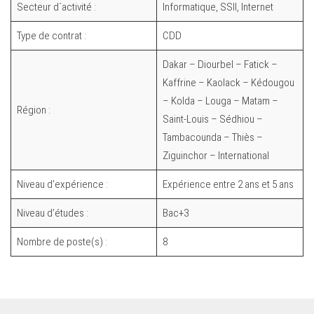
Secteur d´activité :
Informatique, SSII, Internet
Type de contrat :
CDD
Dakar – Diourbel – Fatick –
Kaffrine – Kaolack – Kédougou
– Kolda – Louga – Matam –
Région :
Saint-Louis – Sédhiou –
Tambacounda – Thiès –
Ziguinchor – International
Niveau d’expérience :
Expérience entre 2 ans et 5 ans
Niveau d’études :
Bac+3
Nombre de poste(s) :
8