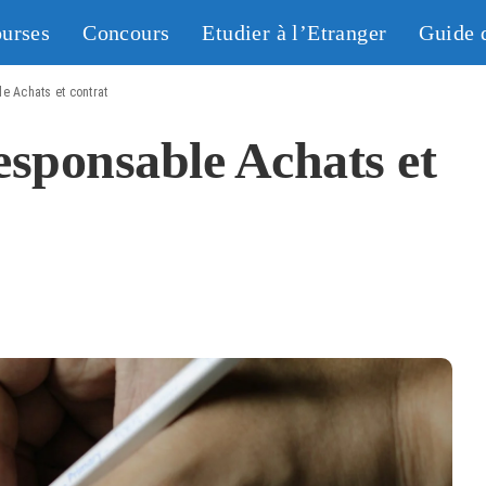
urses
Concours
Etudier à l’Etranger
Guide 
e Achats et contrat
esponsable Achats et