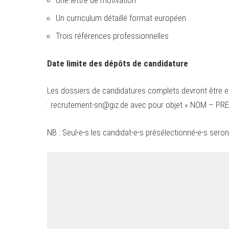
Une lettre de motivation
Un curriculum détaillé format européen
Trois références professionnelles
Date limite des dépôts de candidature
Les dossiers de candidatures complets devront être en
:
recrutement-sn@giz.de
avec pour objet « NOM – PRE
NB : Seul∙e∙s les candidat∙e∙s présélectionné∙e∙s seron