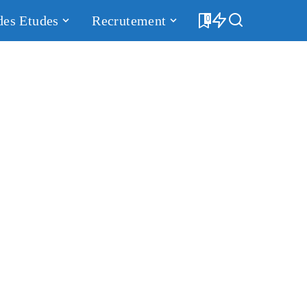
des Etudes
Recrutement
0