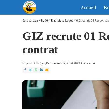
Accueil
Bo
Concours.sn
>
BLOG
>
Emplois & Stages
>
GIZ recrute 01 Responsabl
GIZ recrute 01 R
contrat
Emplois & Stages
Recrutement
6 juillet 2023
Commenter