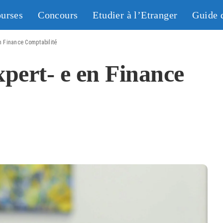
urses
Concours
Etudier à l’Etranger
Guide 
en Finance Comptabilité
pert- e en Finance