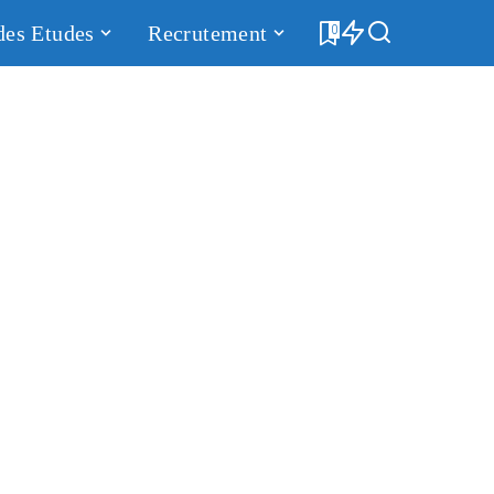
des Etudes
Recrutement
0