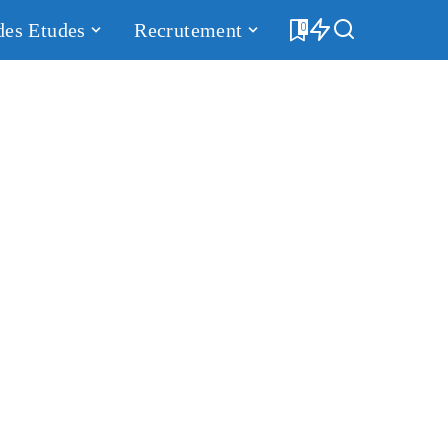
des Etudes
Recrutement
0