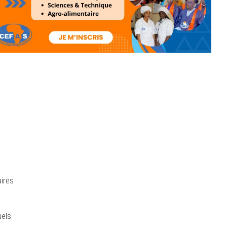
ires
uels