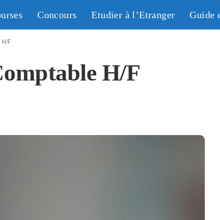
urses
Concours
Etudier à l’Etranger
Guide 
 H/F
Comptable H/F