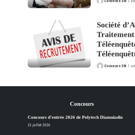
Concours SN
3 ao
Posted
by
Société d’A
Traitement
Téléenquêt
Téléenquêt
Concours SN
1 ao
Posted
by
Concours
Concours d’entrée 2026 de Polytech Diamniadio
23 juillet 2026