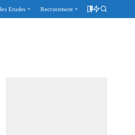
des Etudes
Recrutement
0