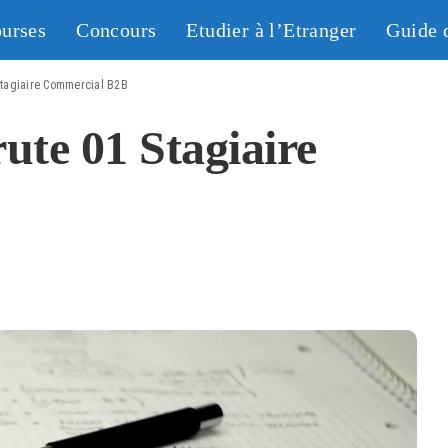
urses
Concours
Etudier à l’Etranger
Guide 
 Stagiaire Commercial B2B
rute 01 Stagiaire