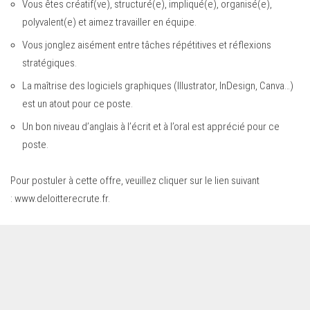
Vous êtes créatif(ve), structuré(e), impliqué(e), organisé(e),
polyvalent(e) et aimez travailler en équipe.
Vous jonglez aisément entre tâches répétitives et réflexions
stratégiques.
La maîtrise des logiciels graphiques (Illustrator, InDesign, Canva…)
est un atout pour ce poste.
Un bon niveau d’anglais à l’écrit et à l’oral est apprécié pour ce
poste.
Pour postuler à cette offre, veuillez cliquer sur le lien suivant
:
www.deloitterecrute.fr
.