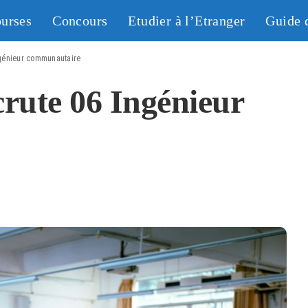
urses
Concours
Etudier à l’Etranger
Guide 
génieur communautaire
te 06 Ingénieur