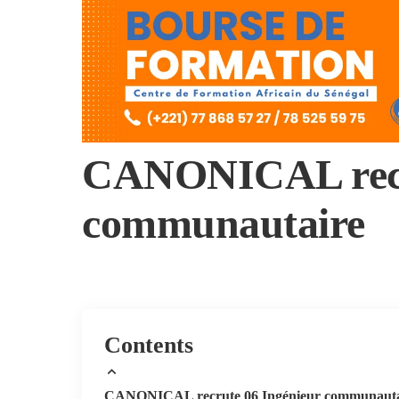
CANONICAL recru
communautaire
Contents
CANONICAL recrute 06 Ingénieur communauta