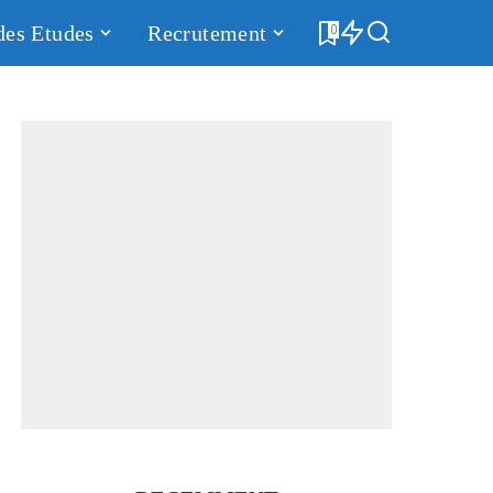
des Etudes
Recrutement
0