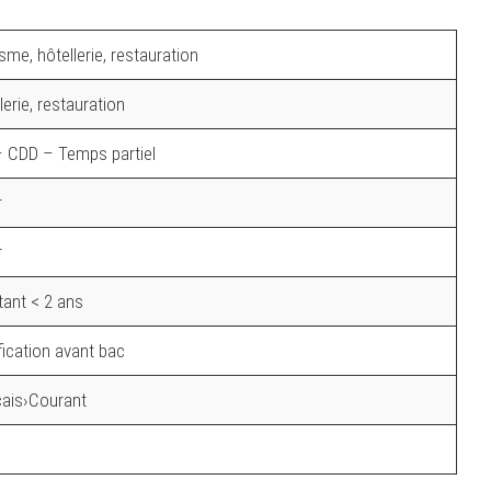
sme, hôtellerie, restauration
lerie, restauration
 CDD – Temps partiel
r
r
ant < 2 ans
fication avant bac
çais›Courant