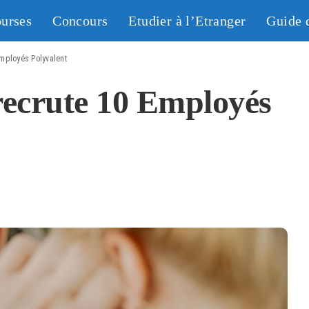
urses
Concours
Etudier à l’Etranger
Guide 
mployés Polyvalent
crute 10 Employés