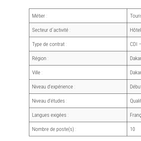
Métier :
Touri
Secteur d´activité :
Hôtel
Type de contrat :
CDI –
Région :
Daka
Ville :
Daka
Niveau d’expérience :
Début
Niveau d’études :
Quali
Langues exigées :
Fran
Nombre de poste(s) :
10