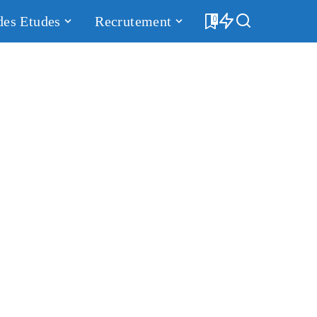
des Etudes
Recrutement
0