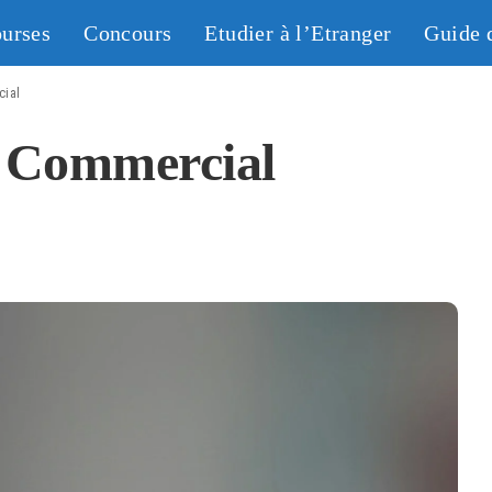
urses
Concours
Etudier à l’Etranger
Guide 
cial
1 Commercial