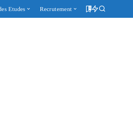
des Etudes
Recrutement
0