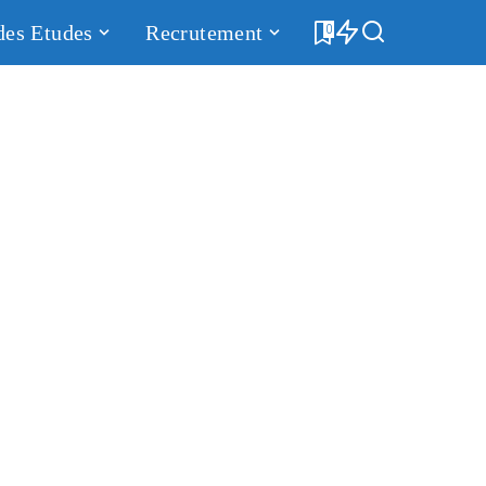
des Etudes
Recrutement
0