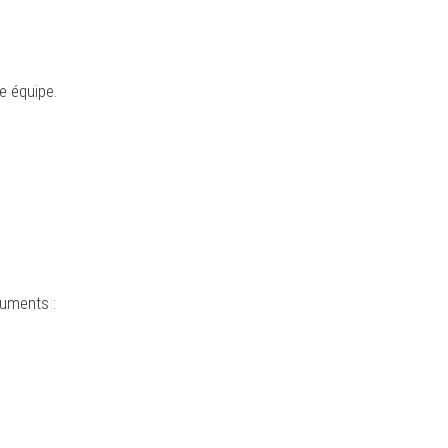
e équipe.
cuments :