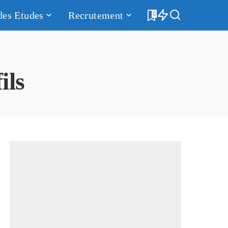
des Etudes
Recrutement
0
ils