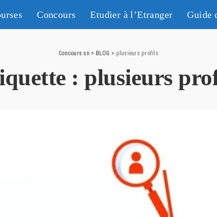
urses
Concours
Etudier à l’Etranger
Guide 
Concours.sn
>
BLOG
>
plusieurs profils
iquette :
plusieurs prof