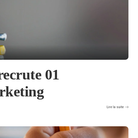
crute 01
rketing
Lire la suite